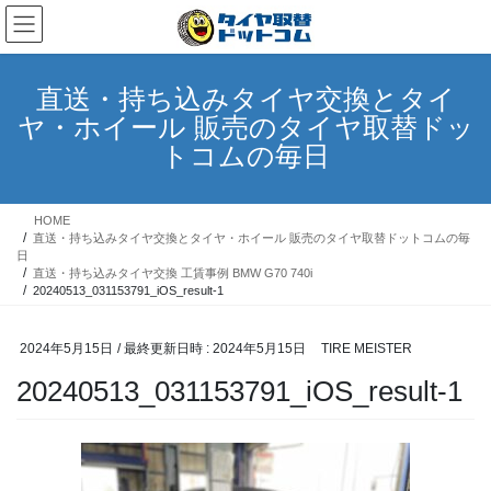
コ
ナ
ン
ビ
テ
ゲ
ン
ー
直送・持ち込みタイヤ交換とタイ
ツ
シ
ヤ・ホイール 販売のタイヤ取替ドッ
へ
ョ
ス
ン
トコムの毎日
キ
に
ッ
移
プ
動
HOME
直送・持ち込みタイヤ交換とタイヤ・ホイール 販売のタイヤ取替ドットコムの毎
日
直送・持ち込みタイヤ交換 工賃事例 BMW G70 740i
20240513_031153791_iOS_result-1
2024年5月15日
/ 最終更新日時 :
2024年5月15日
TIRE MEISTER
20240513_031153791_iOS_result-1