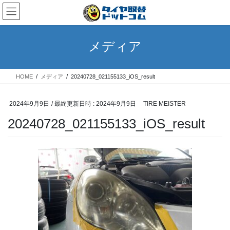
コ
ナ
ン
ビ
テ
ゲ
ン
ー
メディア
ツ
シ
へ
ョ
ス
ン
HOME
メディア
20240728_021155133_iOS_result
キ
に
ッ
移
プ
動
2024年9月9日
/ 最終更新日時 :
2024年9月9日
TIRE MEISTER
20240728_021155133_iOS_result