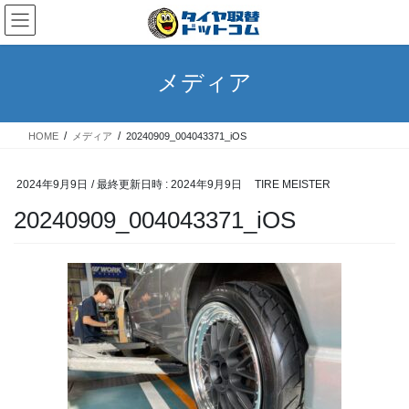
コ
ナ
ン
ビ
テ
ゲ
ン
ー
メディア
ツ
シ
へ
ョ
ス
ン
HOME
メディア
20240909_004043371_iOS
キ
に
ッ
移
プ
動
2024年9月9日
/ 最終更新日時 :
2024年9月9日
TIRE MEISTER
20240909_004043371_iOS