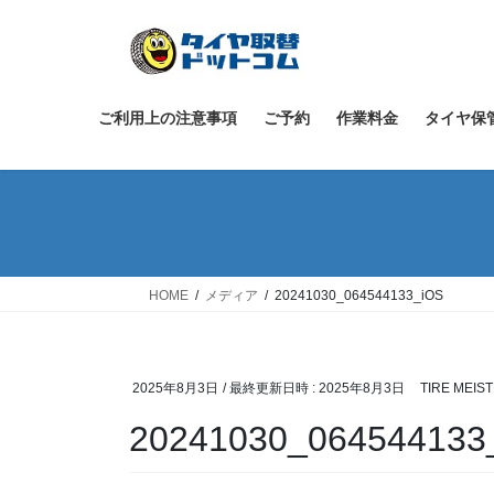
コ
ナ
ン
ビ
テ
ゲ
ン
ー
ツ
シ
ご利用上の注意事項
ご予約
作業料金
タイヤ保
へ
ョ
ス
ン
キ
に
ッ
移
プ
動
HOME
メディア
20241030_064544133_iOS
2025年8月3日
/ 最終更新日時 :
2025年8月3日
TIRE MEIS
20241030_064544133