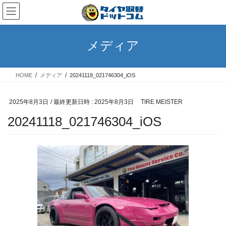
コ
ナ
ン
ビ
テ
ゲ
ン
ー
メディア
ツ
シ
へ
ョ
ス
ン
HOME
メディア
20241118_021746304_iOS
キ
に
ッ
移
プ
動
2025年8月3日
/ 最終更新日時 :
2025年8月3日
TIRE MEISTER
20241118_021746304_iOS