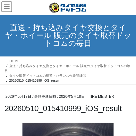
コ
ナ
ン
ビ
テ
ゲ
ン
ー
直送・持ち込みタイヤ交換とタイ
ツ
シ
ヤ・ホイール 販売のタイヤ取替ドッ
へ
ョ
ス
ン
トコムの毎日
キ
に
ッ
移
プ
動
HOME
直送・持ち込みタイヤ交換とタイヤ・ホイール 販売のタイヤ取替ドットコムの毎
日
タイヤ取替ドットコムの組替・バランス作業詳細①
20260510_015410999_iOS_result
2026年5月18日
/ 最終更新日時 :
2026年5月18日
TIRE MEISTER
20260510_015410999_iOS_result