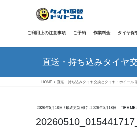
コ
ナ
ン
ビ
テ
ゲ
ン
ー
ツ
シ
ご利用上の注意事項
ご予約
作業料金
タイヤ保
へ
ョ
ス
ン
キ
に
直送・持ち込みタイヤ交
ッ
移
プ
動
HOME
直送・持ち込みタイヤ交換とタイヤ・ホイール 
2026年5月18日
/ 最終更新日時 :
2026年5月18日
TIRE ME
20260510_015441717_