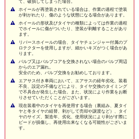
て、破損してしまった場合。
ホイールが再塗装されている場合は、作業の過程で塗装
が剥がれたり、傷のような状態になる場合があります。
ホイールの形状及びタイヤの種類によっては作業の過程
でホイールに傷がついたり、塗装が剥離することがあり
ます。
リバースホイールの場合、タイヤチェンジャー付属のプ
ロテクターを使用しますが、細かいキズがつく場合があ
ります。
バルブ又はバルブコアを交換されない場合のバルブ周辺
からのエア漏れ。
安全のため、バルブ交換をお勧めしております。
エアサス付き車両において、エアサスの経年劣化、装着
不良、設定の不備などにより、タイヤ交換のタイミング
で不具合が発生した場合。また、状況により作業をお断
りさせていただくことがございます。
現在装着中のタイヤを再使用する場合（裏組み、夏タイ
ヤと冬タイヤの組替、剥がして売却や譲渡など）、タイ
ヤのサイズ、製造年、劣化、使用状況により剥がす際に
ビードが損傷し、再使用出来なくなる可能性がございま
す。