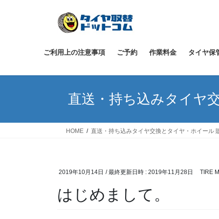
コ
ナ
ン
ビ
テ
ゲ
ン
ー
ツ
シ
ご利用上の注意事項
ご予約
作業料金
タイヤ保
へ
ョ
ス
ン
キ
に
直送・持ち込みタイヤ交
ッ
移
プ
動
HOME
直送・持ち込みタイヤ交換とタイヤ・ホイール 
2019年10月14日
/ 最終更新日時 :
2019年11月28日
TIRE 
はじめまして。