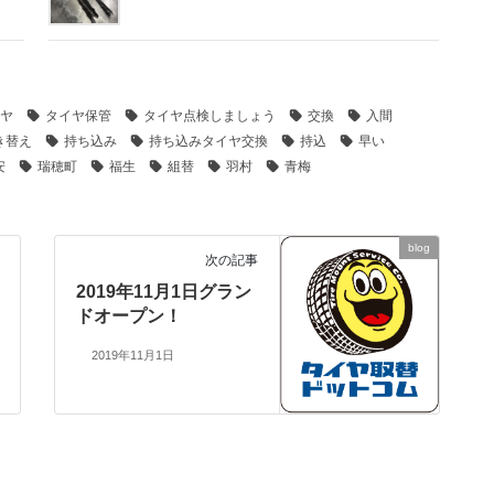
ヤ
タイヤ保管
タイヤ点検しましょう
交換
入間
き替え
持ち込み
持ち込みタイヤ交換
持込
早い
安
瑞穂町
福生
組替
羽村
青梅
blog
次の記事
2019年11月1日グラン
ドオープン！
2019年11月1日