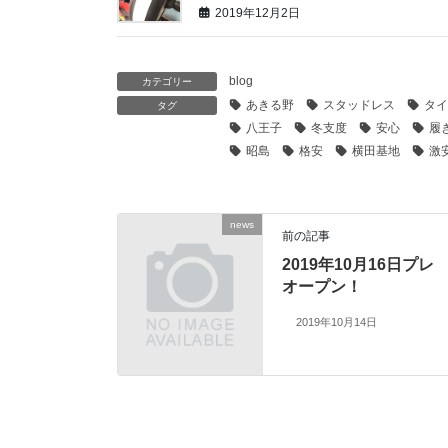
2019年12月2日
blog
カテゴリー
あきる野
スタッドレス
タイ
タグ
八王子
冬支度
安心
履
昭島
格安
横田基地
激
news
前の記事
2019年10月16日プレ
オープン！
2019年10月14日