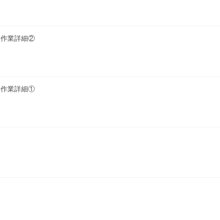
ス作業詳細②
ス作業詳細①