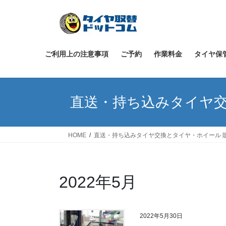
コ
ナ
ン
ビ
テ
ゲ
ン
ー
ツ
シ
ご利用上の注意事項
ご予約
作業料金
タイヤ保
へ
ョ
ス
ン
キ
に
直送・持ち込みタイヤ交
ッ
移
プ
動
HOME
直送・持ち込みタイヤ交換とタイヤ・ホイール 
2022年5月
2022年5月30日