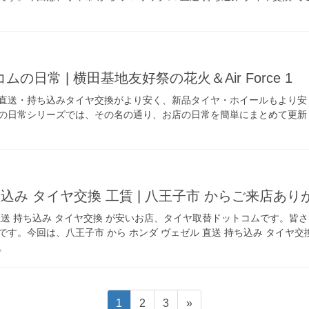
の日常 | 横田基地友好祭の花火＆Air Force 1
直送・持ち込みタイヤ交換がより安く、新品タイヤ・ホイールもより安
の日常シリーズでは、その名の通り、お店の日常を簡単にまとめて更新
ち込み タイヤ交換 工賃 | 八王子市 からご来店あ
直送 持ち込み タイヤ交換 が安いお店、タイヤ取替ドットコムです。皆
す。今回は、八王子市 から ホンダ ヴェゼル 直送 持ち込み タイヤ
。
固
固
固
1
2
3
»