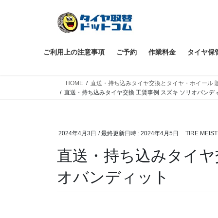
コ
ナ
ン
ビ
テ
ゲ
ン
ー
ツ
シ
ご利用上の注意事項
ご予約
作業料金
タイヤ保
へ
ョ
ス
ン
HOME
直送・持ち込みタイヤ交換とタイヤ・ホイール 
キ
に
直送・持ち込みタイヤ交換 工賃事例 スズキ ソリオバンデ
ッ
移
プ
動
2024年4月3日
/ 最終更新日時 :
2024年4月5日
TIRE MEIS
直送・持ち込みタイヤ交
オバンディット