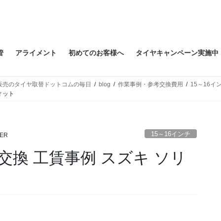
管
アライメント
初めてのお客様へ
タイヤキャンペーン実施中
販売のタイヤ取替ドットコムの毎日
blog
作業事例・参考交換費用
15～16イ
ィット
15～16インチ
TER
換 工賃事例 スズキ ソリ